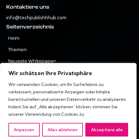
Kontaktiere uns
info@techpublishhhub.com
Seitenverzeichnis
Heim
Themen
Neueste Whitepaper
Wir schätzen Ihre Privatsphäre
Unternehmen AZ
Wir verwenden Cookies, um Ihr Surferlebnis zu
Kontaktiere uns
verbessern, personalisierte Anzeigen oder Inhalte
Privatsphäre
bereitzustellen und unseren Datenverkehr zu analysieren.
Indem Sie auf „Alle akzeptieren“ klicken, stimmen Sie
Terms & Bedingungen
unserer Verwendung von Cookies zu.
Anpassen
Alles ablehnen
Akzeptiere alle
IT Tech Publish Hub © Alle Rechte vorbehalten.