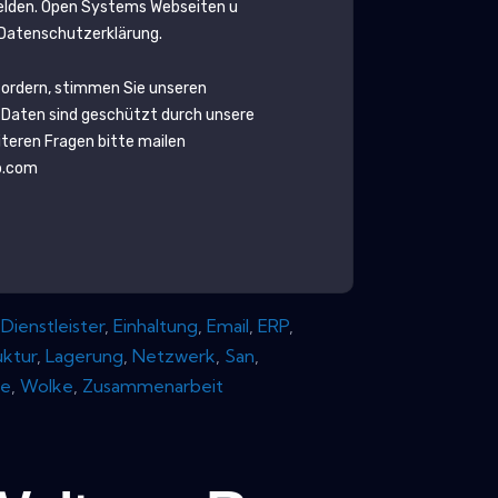
elden.
Open Systems
Webseiten u
r Datenschutzerklärung.
fordern, stimmen Sie unseren
 Daten sind geschützt durch unsere
eiteren Fragen bitte mailen
b.com
,
Dienstleister
,
Einhaltung
,
Email
,
ERP
,
uktur
,
Lagerung
,
Netzwerk
,
San
,
re
,
Wolke
,
Zusammenarbeit