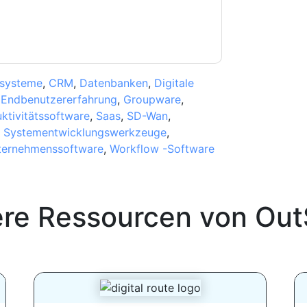
ssysteme
,
CRM
,
Datenbanken
,
Digitale
,
Endbenutzererfahrung
,
Groupware
,
ktivitätssoftware
,
Saas
,
SD-Wan
,
,
Systementwicklungswerkzeuge
,
ternehmenssoftware
,
Workflow -Software
ere Ressourcen von
Out