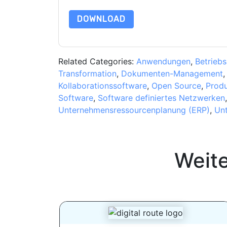
DOWNLOAD
Related Categories:
Anwendungen
,
Betrieb
Transformation
,
Dokumenten-Management
Kollaborationssoftware
,
Open Source
,
Produ
Software
,
Software definiertes Netzwerken
Unternehmensressourcenplanung (ERP)
,
Un
Weit