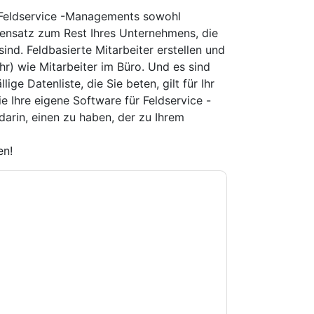
 Feldservice -Managements sowohl
gensatz zum Rest Ihres Unternehmens, die
sind. Feldbasierte Mitarbeiter erstellen und
r) wie Mitarbeiter im Büro. Und es sind
ige Datenliste, die Sie beten, gilt für Ihr
e Ihre eigene Software für Feldservice -
arin, einen zu haben, der zu Ihrem
en!
e zu
OutSystems
Kontaktaufnahme mit Ihnen
e können sich jederzeit abmelden.
OutSystems
nschutzerklärung.
Sie unseren Nutzungsbedingungen zu. Alle
erklärung
. Bei weiteren Fragen bitte mailen