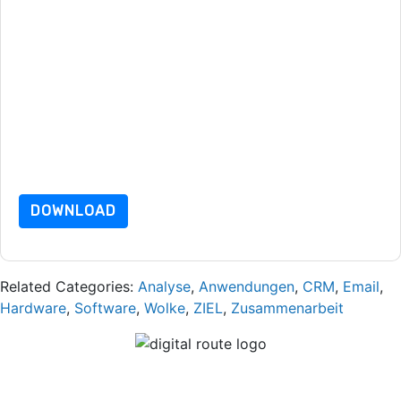
Mit dem Absenden dieses Formulars stimmen Sie zu
RingCentral
Kontaktaufnahme mit Ihnen marketingbezogene
E-Mails oder per Telefon. Sie können sich jederzeit abmelden.
RingCentral
Webseiten u Mitteilungen unterliegen ihrer
Datenschutzerklärung.
Indem Sie diese Ressource anfordern, stimmen Sie unseren
Nutzungsbedingungen zu. Alle Daten sind geschützt durch
unsere
Datenschutzerklärung
. Bei weiteren Fragen bitte
mailen Datenschutz@techpublishhub.com
DOWNLOAD
Related Categories:
Analyse
,
Anwendungen
,
CRM
,
Email
,
Hardware
,
Software
,
Wolke
,
ZIEL
,
Zusammenarbeit