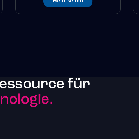
Mehr sehen
essource für
ologie.