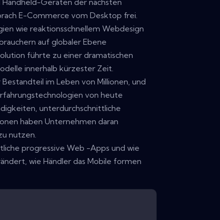
d Handheld-Geräten der nächsten
 brach E-Commerce vom Desktop frei.
ien wie reaktionsschnellem Webdesign
brauchern auf globaler Ebene
ution führte zu einer dramatischen
delle innerhalb kürzester Zeit.
 Bestandteil im Leben von Millionen, und
Erfahrungstechnologien von heute
gkeiten, unterdurchschnittliche
tionen haben Unternehmen daran
zu nutzen.
ntliche progressive Web -Apps und wie
rändert, wie Händler das Mobile formen