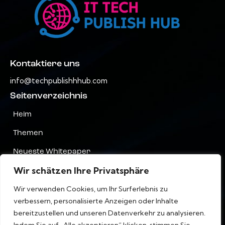
Kontaktiere uns
info@techpublishhhub.com
Seitenverzeichnis
Heim
Themen
Neueste Whitepaper
Wir schätzen Ihre Privatsphäre
Unternehmen AZ
Wir verwenden Cookies, um Ihr Surferlebnis zu
Kontaktiere uns
verbessern, personalisierte Anzeigen oder Inhalte
Privatsphäre
bereitzustellen und unseren Datenverkehr zu analysieren.