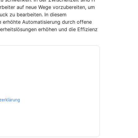
rbeiter auf neue Wege vorzubereiten, um
uck zu bearbeiten. In diesem
e erhöhte Automatisierung durch offene
erheitslösungen erhöhen und die Effizienz
e zu
Mimecast
Kontaktaufnahme mit Ihnen
e können sich jederzeit abmelden.
Mimecast
nschutzerklärung.
Sie unseren Nutzungsbedingungen zu. Alle
erklärung
. Bei weiteren Fragen bitte mailen