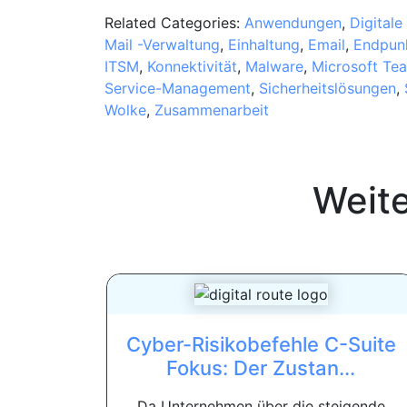
Related Categories:
Anwendungen
,
Digitale
Mail -Verwaltung
,
Einhaltung
,
Email
,
Endpunk
ITSM
,
Konnektivität
,
Malware
,
Microsoft Te
Service-Management
,
Sicherheitslösungen
,
Wolke
,
Zusammenarbeit
Weit
Cyber-Risikobefehle C-Suite
Fokus: Der Zustan...
Da Unternehmen über die steigende