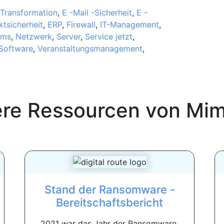
 Transformation
,
E -Mail -Sicherheit
,
E -
tsicherheit
,
ERP
,
Firewall
,
IT-Management
,
ams
,
Netzwerk
,
Server
,
Service jetzt
,
Software
,
Veranstaltungsmanagement
,
ere Ressourcen von
Mim
Stand der Ransomware -
Bereitschaftsbericht
2021 war das Jahr der Ransomware.