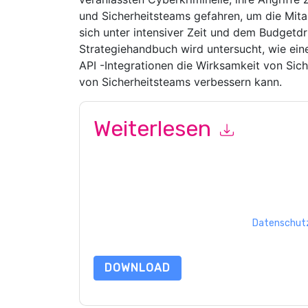
und Sicherheitsteams gefahren, um die Mita
sich unter intensiver Zeit und dem Budgetdr
Strategiehandbuch wird untersucht, wie ein
API -Integrationen die Wirksamkeit von Sich
von Sicherheitsteams verbessern kann.
Weiterlesen
Mit dem Absenden dieses Formulars stimmen Si
marketingbezogene E-Mails oder per Telefon. Si
Webseiten u Mitteilungen unterliegen ihrer Date
Indem Sie diese Ressource anfordern, stimmen 
Daten sind geschützt durch unsere
Datenschutz
Datenschutz@techpublishhub.com
DOWNLOAD