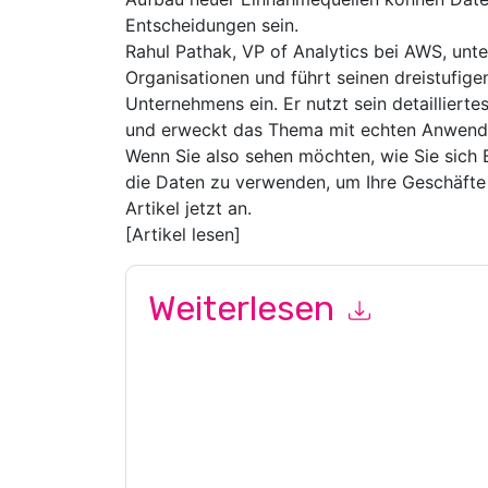
Entscheidungen sein.
Rahul Pathak, VP of Analytics bei AWS, unt
Organisationen und führt seinen dreistufige
Unternehmens ein. Er nutzt sein detailliert
und erweckt das Thema mit echten Anwend
Wenn Sie also sehen möchten, wie Sie sich
die Daten zu verwenden, um Ihre Geschäfte 
Artikel jetzt an.
[Artikel lesen]
Weiterlesen
Mit dem Absenden dieses Formulars stimmen Si
Kontaktaufnahme mit Ihnen marketingbezogene E
jederzeit abmelden.
Amazon Web Services: AWS
Datenschutzerklärung.
Indem Sie diese Ressource anfordern, stimmen 
Daten sind geschützt durch unsere
Datenschutz