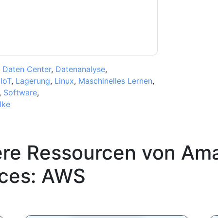
,
Daten Center
,
Datenanalyse
,
,
IoT
,
Lagerung
,
Linux
,
Maschinelles Lernen
,
,
Software
,
lke
ere Ressourcen von
Ama
ices: AWS