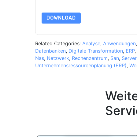
Datenschutz@techpublishhub.com
DOWNLOAD
Related Categories:
Analyse
,
Anwendungen
Datenbanken
,
Digitale Transformation
,
ERP
Nas
,
Netzwerk
,
Rechenzentrum
,
San
,
Server
Unternehmensressourcenplanung (ERP)
,
Wo
Weit
Serv