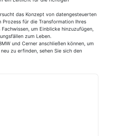
ersucht das Konzept von datengesteuerten
n Prozess für die Transformation Ihres
es Fachwissen, um Einblicke hinzuzufügen,
ungsfällen zum Leben.
 BMW und Cerner anschließen können, um
neu zu erfinden, sehen Sie sich den
e zu
Amazon Web Services: AWS
-Mails oder per Telefon. Sie können sich
Webseiten u Mitteilungen unterliegen ihrer
Sie unseren Nutzungsbedingungen zu. Alle
erklärung
. Bei weiteren Fragen bitte mailen