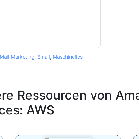
Sie unseren Nutzungsbedingungen zu. Alle
erklärung
. Bei weiteren Fragen bitte mailen
Mail Marketing
,
Email
,
Maschinelles
ere Ressourcen von
Ama
ices: AWS