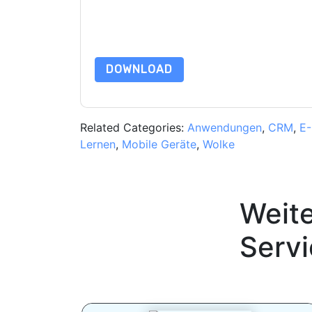
Indem Sie diese Ressource anfordern, stimmen 
Daten sind geschützt durch unsere
Datenschutz
Datenschutz@techpublishhub.com
DOWNLOAD
Related Categories:
Anwendungen
,
CRM
,
E-
Lernen
,
Mobile Geräte
,
Wolke
Weit
Serv