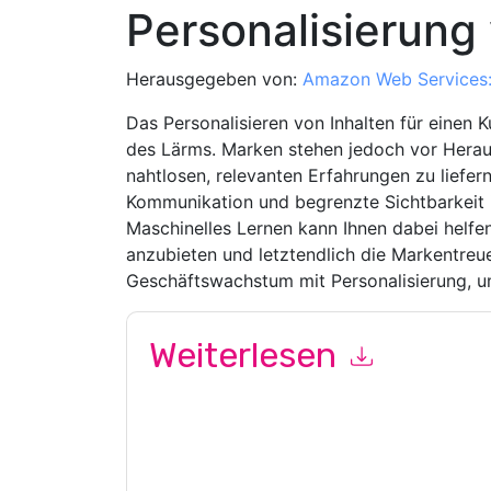
Personalisierung 
Herausgegeben von:
Amazon Web Services
Das Personalisieren von Inhalten für einen 
des Lärms. Marken stehen jedoch vor Heraus
nahtlosen, relevanten Erfahrungen zu liefer
Kommunikation und begrenzte Sichtbarkeit 
Maschinelles Lernen kann Ihnen dabei helf
anzubieten und letztendlich die Markentreu
Geschäftswachstum mit Personalisierung, u
Weiterlesen
Mit dem Absenden dieses Formulars stimmen Si
Kontaktaufnahme mit Ihnen marketingbezogene E
jederzeit abmelden.
Amazon Web Services: AWS
Datenschutzerklärung.