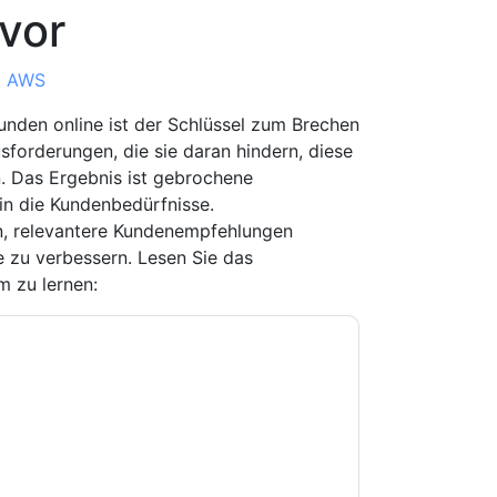
vor
: AWS
Kunden online ist der Schlüssel zum Brechen
forderungen, die sie daran hindern, diese
n. Das Ergebnis ist gebrochene
in die Kundenbedürfnisse.
en, relevantere Kundenempfehlungen
e zu verbessern. Lesen Sie das
m zu lernen:
e zu
Amazon Web Services: AWS
-Mails oder per Telefon. Sie können sich
Webseiten u Mitteilungen unterliegen ihrer