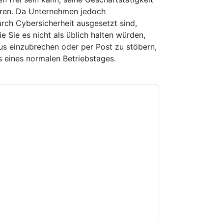
ren. Da Unternehmen jedoch
h Cybersicherheit ausgesetzt sind,
e Sie es nicht als üblich halten würden,
us einzubrechen oder per Post zu stöbern,
 eines normalen Betriebstages.
e zu
Proact UK
Kontaktaufnahme mit Ihnen
e können sich jederzeit abmelden.
Proact UK
nschutzerklärung.
Sie unseren Nutzungsbedingungen zu. Alle
erklärung
. Bei weiteren Fragen bitte mailen