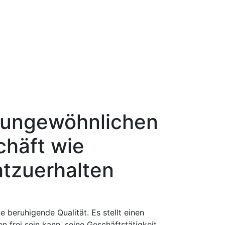
r ungewöhnlichen
häft wie
tzuerhalten
beruhigende Qualität. Es stellt einen
 frei sein kann, seine Geschäftstätigkeit