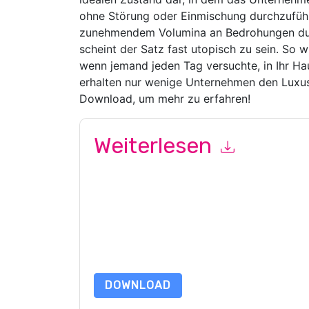
ohne Störung oder Einmischung durchzufüh
zunehmendem Volumina an Bedrohungen durc
scheint der Satz fast utopisch zu sein. So wi
wenn jemand jeden Tag versuchte, in Ihr Ha
erhalten nur wenige Unternehmen den Luxus
Download, um mehr zu erfahren!
Weiterlesen
Mit dem Absenden dieses Formulars stimmen Si
marketingbezogene E-Mails oder per Telefon. Si
Webseiten u Mitteilungen unterliegen ihrer Date
Indem Sie diese Ressource anfordern, stimmen 
Daten sind geschützt durch unsere
Datenschutz
Datenschutz@techpublishhub.com
DOWNLOAD