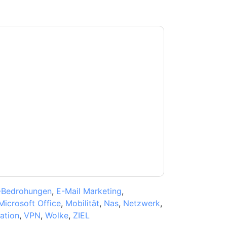
e zu
Proofpoint
Kontaktaufnahme mit Ihnen
e können sich jederzeit abmelden.
Proofpoint
nschutzerklärung.
Sie unseren Nutzungsbedingungen zu. Alle
erklärung
. Bei weiteren Fragen bitte mailen
 -Bedrohungen
,
E-Mail Marketing
,
Microsoft Office
,
Mobilität
,
Nas
,
Netzwerk
,
ation
,
VPN
,
Wolke
,
ZIEL