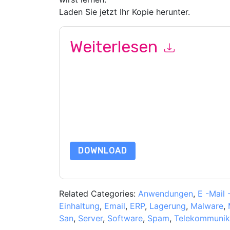
Laden Sie jetzt Ihr Kopie herunter.
Weiterlesen
Mit dem Absenden dieses Formulars stimmen Si
marketingbezogene E-Mails oder per Telefon. Si
Webseiten u Mitteilungen unterliegen ihrer Date
Indem Sie diese Ressource anfordern, stimmen 
Daten sind geschützt durch unsere
Datenschutz
Datenschutz@techpublishhub.com
DOWNLOAD
Related Categories:
Anwendungen
,
E -Mail
Einhaltung
,
Email
,
ERP
,
Lagerung
,
Malware
,
San
,
Server
,
Software
,
Spam
,
Telekommunik