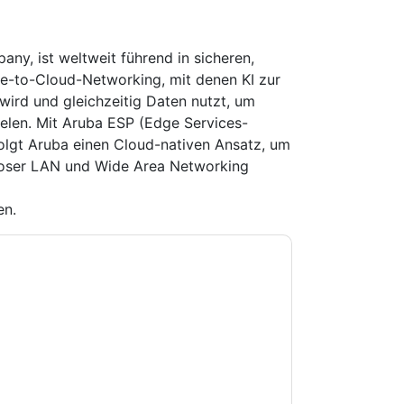
ny, ist weltweit führend in sicheren,
e-to-Cloud-Networking, mit denen KI zur
ird und gleichzeitig Daten nutzt, um
ielen. Mit Aruba ESP (Edge Services-
olgt Aruba einen Cloud-nativen Ansatz, um
loser LAN und Wide Area Networking
en.
e zu
Aruba
Kontaktaufnahme mit Ihnen
e können sich jederzeit abmelden.
Aruba
nschutzerklärung.
Sie unseren Nutzungsbedingungen zu. Alle
erklärung
. Bei weiteren Fragen bitte mailen