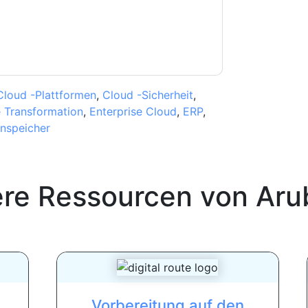
Cloud -Plattformen
,
Cloud -Sicherheit
,
e Transformation
,
Enterprise Cloud
,
ERP
,
nspeicher
ere Ressourcen von
Aru
Vorbereitung auf den