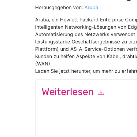
Herausgegeben von:
Aruba
Aruba, ein Hewlett Packard Enterprise Compa
intelligenten Networking-Lösungen von Edg
Automatisierung des Netzwerks verwendet w
leistungsstarke Geschäftsergebnisse zu erz
Plattform) und AS-A-Service-Optionen verf
Kunden zu helfen Aspekte von Kabel, draht
(WAN).
Laden Sie jetzt herunter, um mehr zu erfahr
Weiterlesen
Mit dem Absenden dieses Formulars stimmen Si
marketingbezogene E-Mails oder per Telefon. Si
Webseiten u Mitteilungen unterliegen ihrer Date
Indem Sie diese Ressource anfordern, stimmen 
Daten sind geschützt durch unsere
Datenschutz