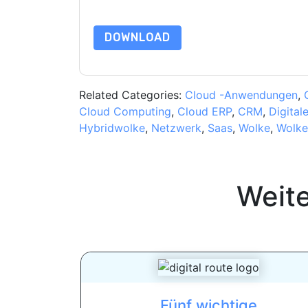
Datenschutz@techpublishhub.com
DOWNLOAD
Related Categories:
Cloud -Anwendungen
,
Cloud Computing
,
Cloud ERP
,
CRM
,
Digital
Hybridwolke
,
Netzwerk
,
Saas
,
Wolke
,
Wolke
Weit
Fünf wichtige