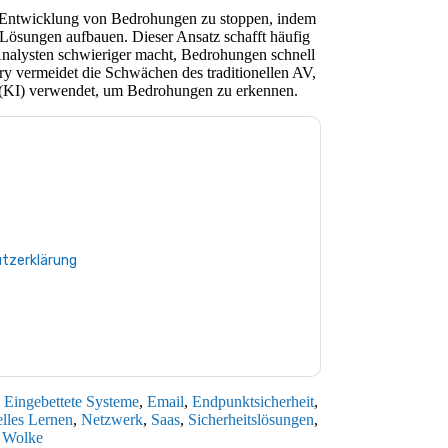
e Entwicklung von Bedrohungen zu stoppen, indem
 Lösungen aufbauen. Dieser Ansatz schafft häufig
 Analysten schwieriger macht, Bedrohungen schnell
erry vermeidet die Schwächen des traditionellen AV,
nz (KI) verwendet, um Bedrohungen zu erkennen.
Sie zu
BlackBerry
Kontaktaufnahme mit Ihnen
Sie können sich jederzeit abmelden.
BlackBerry
tenschutzerklärung.
 Sie unseren Nutzungsbedingungen zu. Alle
tzerklärung
. Bei weiteren Fragen bitte mailen
,
Eingebettete Systeme
,
Email
,
Endpunktsicherheit
,
lles Lernen
,
Netzwerk
,
Saas
,
Sicherheitslösungen
,
,
Wolke