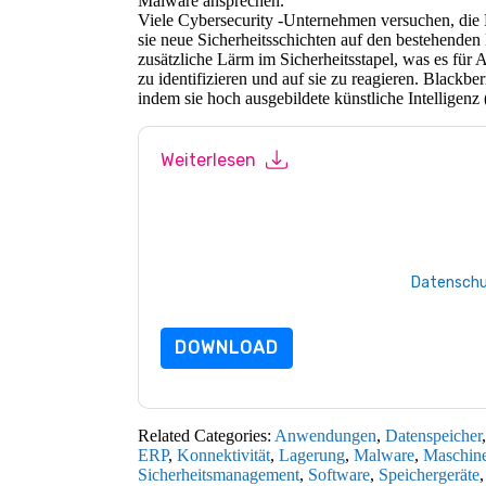
Malware ansprechen.
Viele Cybersecurity -Unternehmen versuchen, di
sie neue Sicherheitsschichten auf den bestehenden
zusätzliche Lärm im Sicherheitsstapel, was es für
zu identifizieren und auf sie zu reagieren. Blackb
indem sie hoch ausgebildete künstliche Intellige
Weiterlesen
Mit dem Absenden dieses Formulars stimmen 
marketingbezogene E-Mails oder per Telefon. 
Webseiten u Mitteilungen unterliegen ihrer Da
Indem Sie diese Ressource anfordern, stimmen
Daten sind geschützt durch unsere
Datenschu
Datenschutz@techpublishhub.com
DOWNLOAD
Related Categories:
Anwendungen
,
Datenspeicher
ERP
,
Konnektivität
,
Lagerung
,
Malware
,
Maschine
Sicherheitsmanagement
,
Software
,
Speichergeräte