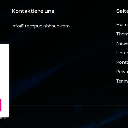
Kontaktiere uns
Seit
Heim
info@techpublishhhub.com
The
Neue
Unte
Kont
Priv
.
Term
en.