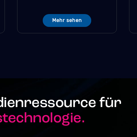
Mehr sehen
dienressource für
echnologie.