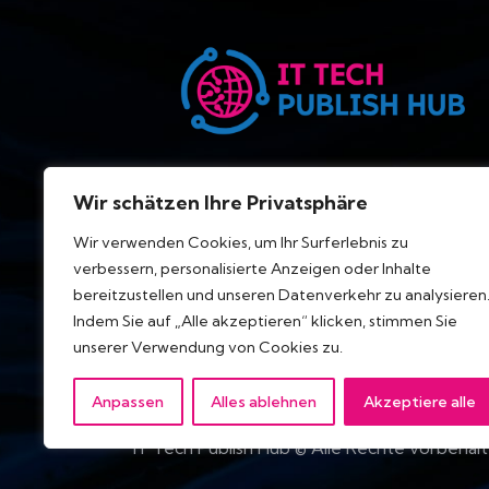
Wir schätzen Ihre Privatsphäre
Wir verwenden Cookies, um Ihr Surferlebnis zu
verbessern, personalisierte Anzeigen oder Inhalte
bereitzustellen und unseren Datenverkehr zu analysieren
Indem Sie auf „Alle akzeptieren“ klicken, stimmen Sie
unserer Verwendung von Cookies zu.
Anpassen
Alles ablehnen
Akzeptiere alle
IT Tech Publish Hub © Alle Rechte vorbehalt