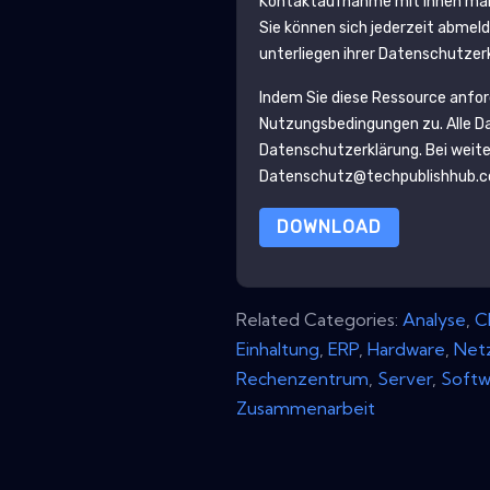
Kontaktaufnahme mit Ihnen mark
Sie können sich jederzeit abmel
unterliegen ihrer Datenschutzer
Indem Sie diese Ressource anfo
Nutzungsbedingungen zu. Alle D
Datenschutzerklärung
. Bei weit
Datenschutz@techpublishhub.
DOWNLOAD
Related Categories:
Analyse
,
C
Einhaltung
,
ERP
,
Hardware
,
Net
Rechenzentrum
,
Server
,
Softw
Zusammenarbeit