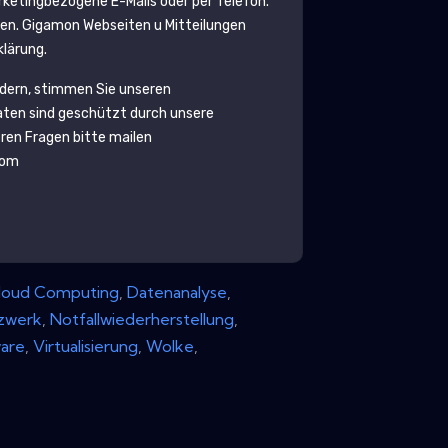
etingbezogene E-Mails oder per Telefon.
den.
Gigamon
Webseiten u Mitteilungen
klärung.
rdern, stimmen Sie unseren
aten sind geschützt durch unsere
eren Fragen bitte mailen
com
loud Computing
,
Datenanalyse
,
zwerk
,
Notfallwiederherstellung
,
are
,
Virtualisierung
,
Wolke
,