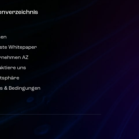
enverzeichnis
men
ste Whitepaper
rnehmen AZ
aktiere uns
atsphäre
s & Bedingungen