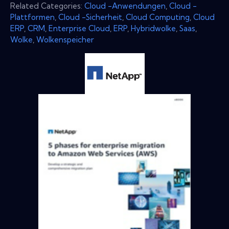
Related Categories:
Cloud -Anwendungen
,
Cloud -
Plattformen
,
Cloud -Sicherheit
,
Cloud Computing
,
Cloud
ERP
,
CRM
,
Enterprise Cloud
,
ERP
,
Hybridwolke
,
Saas
,
Wolke
,
Wolkenspeicher