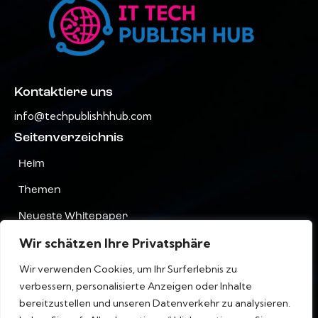
Kontaktiere uns
info@techpublishhhub.com
Seitenverzeichnis
Heim
Themen
Neueste Whitepaper
Wir schätzen Ihre Privatsphäre
Unternehmen AZ
Wir verwenden Cookies, um Ihr Surferlebnis zu
Kontaktiere uns
verbessern, personalisierte Anzeigen oder Inhalte
Privatsphäre
bereitzustellen und unseren Datenverkehr zu analysieren.