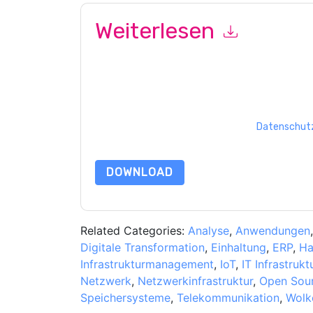
Weiterlesen
Mit dem Absenden dieses Formulars stimmen Si
marketingbezogene E-Mails oder per Telefon. Si
Webseiten u Mitteilungen unterliegen ihrer Date
Indem Sie diese Ressource anfordern, stimmen 
Daten sind geschützt durch unsere
Datenschutz
Datenschutz@techpublishhub.com
DOWNLOAD
Related Categories:
Analyse
,
Anwendungen
Digitale Transformation
,
Einhaltung
,
ERP
,
Ha
Infrastrukturmanagement
,
IoT
,
IT Infrastrukt
Netzwerk
,
Netzwerkinfrastruktur
,
Open Sou
Speichersysteme
,
Telekommunikation
,
Wolk