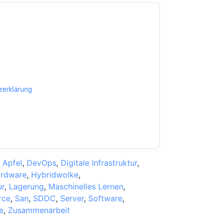
e zu
VMware
Kontaktaufnahme mit Ihnen
e können sich jederzeit abmelden.
VMware
nschutzerklärung.
Sie unseren Nutzungsbedingungen zu. Alle
erklärung
. Bei weiteren Fragen bitte mailen
,
Apfel
,
DevOps
,
Digitale Infrastruktur
,
rdware
,
Hybridwolke
,
ur
,
Lagerung
,
Maschinelles Lernen
,
rce
,
San
,
SDDC
,
Server
,
Software
,
e
,
Zusammenarbeit