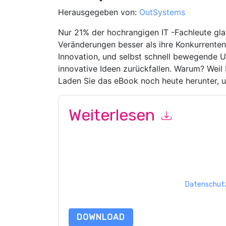
Herausgegeben von:
OutSystems
Nur 21% der hochrangigen IT -Fachleute glau
Veränderungen besser als ihre Konkurrente
Innovation, und selbst schnell bewegende 
innovative Ideen zurückfallen. Warum? Weil I
Laden Sie das eBook noch heute herunter, 
Weiterlesen
Mit dem Absenden dieses Formulars stimmen Si
marketingbezogene E-Mails oder per Telefon. Si
Webseiten u Mitteilungen unterliegen ihrer Date
Indem Sie diese Ressource anfordern, stimmen 
Daten sind geschützt durch unsere
Datenschutz
Datenschutz@techpublishhub.com
DOWNLOAD