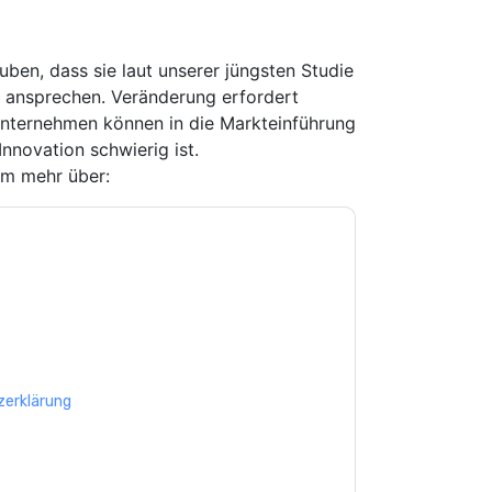
ben, dass sie laut unserer jüngsten Studie
n ansprechen. Veränderung erfordert
Unternehmen können in die Markteinführung
nnovation schwierig ist.
um mehr über:
e zu
OutSystems
Kontaktaufnahme mit Ihnen
e können sich jederzeit abmelden.
OutSystems
nschutzerklärung.
Sie unseren Nutzungsbedingungen zu. Alle
erklärung
. Bei weiteren Fragen bitte mailen