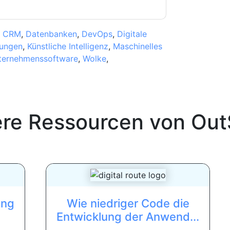
,
CRM
,
Datenbanken
,
DevOps
,
Digitale
dungen
,
Künstliche Intelligenz
,
Maschinelles
ternehmenssoftware
,
Wolke
,
ere Ressourcen von
Out
ung
Wie niedriger Code die
Entwicklung der Anwend...