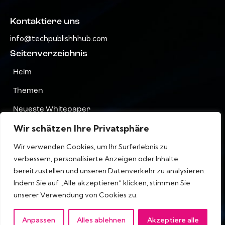
Kontaktiere uns
info@techpublishhhub.com
Seitenverzeichnis
Heim
Themen
Neueste Whitepaper
Wir schätzen Ihre Privatsphäre
Unternehmen AZ
Wir verwenden Cookies, um Ihr Surferlebnis zu
Kontaktiere uns
verbessern, personalisierte Anzeigen oder Inhalte
Privatsphäre
bereitzustellen und unseren Datenverkehr zu analysieren.
Indem Sie auf „Alle akzeptieren“ klicken, stimmen Sie
Terms & Bedingungen
unserer Verwendung von Cookies zu.
Anpassen
Alles ablehnen
Akzeptiere alle