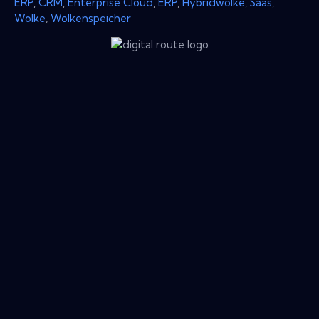
ERP
,
CRM
,
Enterprise Cloud
,
ERP
,
Hybridwolke
,
Saas
,
Wolke
,
Wolkenspeicher