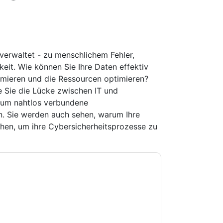
verwaltet - zu menschlichem Fehler,
eit. Wie können Sie Ihre Daten effektiv
ximieren und die Ressourcen optimieren?
e Sie die Lücke zwischen IT und
 um nahtlos verbundene
ern. Sie werden auch sehen, warum Ihre
chen, um ihre Cybersicherheitsprozesse zu
e zu
ServiceNow
Kontaktaufnahme mit Ihnen
e können sich jederzeit abmelden.
ServiceNow
nschutzerklärung.