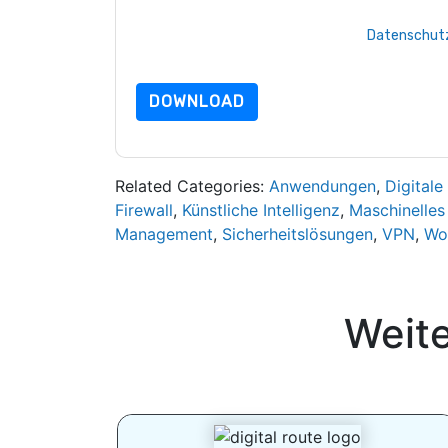
Indem Sie diese Ressource anfordern, stimmen 
Daten sind geschützt durch unsere
Datenschutz
Datenschutz@techpublishhub.com
DOWNLOAD
Related Categories:
Anwendungen
,
Digitale
Firewall
,
Künstliche Intelligenz
,
Maschinelles
Management
,
Sicherheitslösungen
,
VPN
,
Wo
Weit