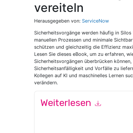
vereiteln
Herausgegeben von:
ServiceNow
Sicherheitsvorgänge werden häufig in Silos 
manuellen Prozessen und minimale Sichtbark
schützen und gleichzeitig die Effizienz ma
Lesen Sie dieses eBook, um zu erfahren, wi
Sicherheitsvorgängen überbrücken können,
Sicherheitsanfälligkeit und Vorfälle zu lief
Kollegen auf KI und maschinelles Lernen su
verändern.
Weiterlesen
Mit dem Absenden dieses Formulars stimmen Si
marketingbezogene E-Mails oder per Telefon. Si
Webseiten u Mitteilungen unterliegen ihrer Date