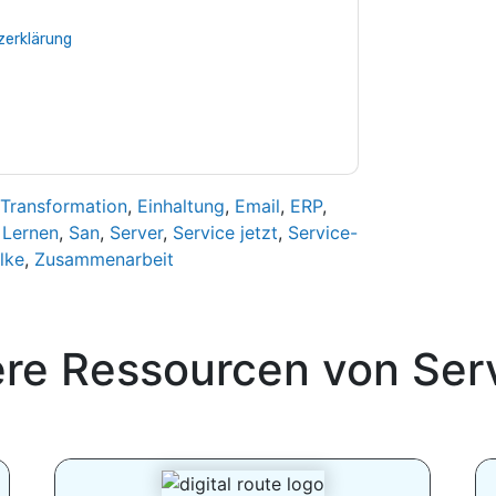
Sie unseren Nutzungsbedingungen zu. Alle
erklärung
. Bei weiteren Fragen bitte mailen
 Transformation
,
Einhaltung
,
Email
,
ERP
,
 Lernen
,
San
,
Server
,
Service jetzt
,
Service-
lke
,
Zusammenarbeit
ere Ressourcen von
Ser