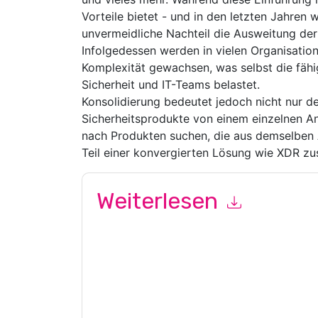
Vorteile bietet - und in den letzten Jahren w
unvermeidliche Nachteil die Ausweitung der 
Infolgedessen werden in vielen Organisation
Komplexität gewachsen, was selbst die fähi
Sicherheit und IT-Teams belastet.
Konsolidierung bedeutet jedoch nicht nur de
Sicherheitsprodukte von einem einzelnen An
nach Produkten suchen, die aus demselben 
Teil einer konvergierten Lösung wie XDR z
Weiterlesen
Mit dem Absenden dieses Formulars stimmen Si
marketingbezogene E-Mails oder per Telefon. Si
Webseiten u Mitteilungen unterliegen ihrer Date
Indem Sie diese Ressource anfordern, stimmen 
Daten sind geschützt durch unsere
Datenschutz
Datenschutz@techpublishhub.com