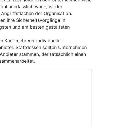
ohl unerlässlich war -, ist der
Angriffsflächen der Organisation.
en ihre Sicherheitsvorgänge in
gsten und am besten gestalteten
n Kauf mehrerer individueller
bieter. Stattdessen sollten Unternehmen
Anbieter stammen, der tatsächlich einen
usammenarbeitet.
e zu
Fortinet
Kontaktaufnahme mit Ihnen
e können sich jederzeit abmelden.
Fortinet
nschutzerklärung.
Sie unseren Nutzungsbedingungen zu. Alle
erklärung
. Bei weiteren Fragen bitte mailen