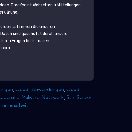
elden.
Proofpoint
Webseiten u Mitteilungen
erklärung.
fordern, stimmen Sie unseren
 Daten sind geschützt durch unsere
eiteren Fragen bitte mailen
b.com
ungen
,
Cloud -Anwendungen
,
Cloud -
Lagerung
,
Malware
,
Netzwerk
,
San
,
Server
,
ammenarbeit