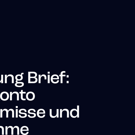
ng Brief:
Konto
misse und
hme