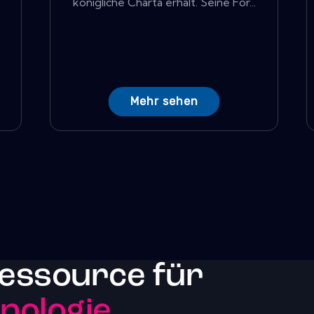
königliche Charta erhält. Seine For...
Mehr sehen
essource für
ologie.