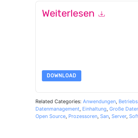
Weiterlesen
Mit dem Absenden dieses Formulars stimmen Si
marketingbezogene E-Mails oder per Telefon. Si
Webseiten u Mitteilungen unterliegen ihrer Date
Indem Sie diese Ressource anfordern, stimmen 
Daten sind geschützt durch unsere
Datenschutz
Datenschutz@techpublishhub.com
DOWNLOAD
Related Categories:
Anwendungen
,
Betrieb
Datenmanagement
,
Einhaltung
,
Große Date
Open Source
,
Prozessoren
,
San
,
Server
,
Sof