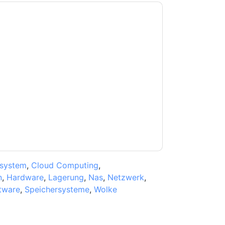
e zu
NetApp
Kontaktaufnahme mit Ihnen
e können sich jederzeit abmelden.
NetApp
nschutzerklärung.
Sie unseren Nutzungsbedingungen zu. Alle
erklärung
. Bei weiteren Fragen bitte mailen
ssystem
,
Cloud Computing
,
n
,
Hardware
,
Lagerung
,
Nas
,
Netzwerk
,
tware
,
Speichersysteme
,
Wolke