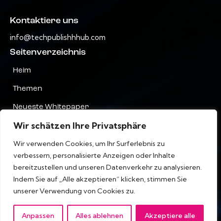
Kontaktiere uns
info@techpublishhhub.com
Seitenverzeichnis
Heim
Themen
Neueste Whitepaper
Wir schätzen Ihre Privatsphäre
Unternehmen AZ
Wir verwenden Cookies, um Ihr Surferlebnis zu
Kontaktiere uns
verbessern, personalisierte Anzeigen oder Inhalte
Privatsphäre
bereitzustellen und unseren Datenverkehr zu analysieren.
Indem Sie auf „Alle akzeptieren“ klicken, stimmen Sie
Terms & Bedingungen
unserer Verwendung von Cookies zu.
Anpassen
Alles ablehnen
Akzeptiere alle