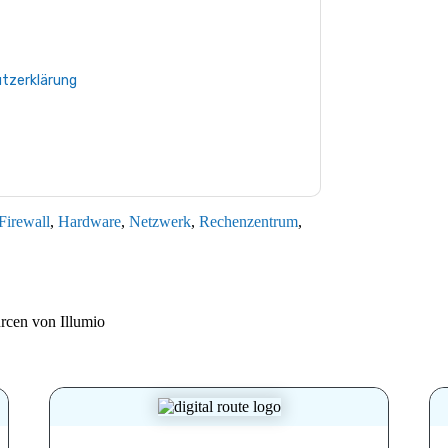
Sie können sich jederzeit abmelden.
Illumio
tenschutzerklärung.
 Sie unseren Nutzungsbedingungen zu. Alle
tzerklärung
. Bei weiteren Fragen bitte mailen
Firewall
,
Hardware
,
Netzwerk
,
Rechenzentrum
,
urcen von
Illumio