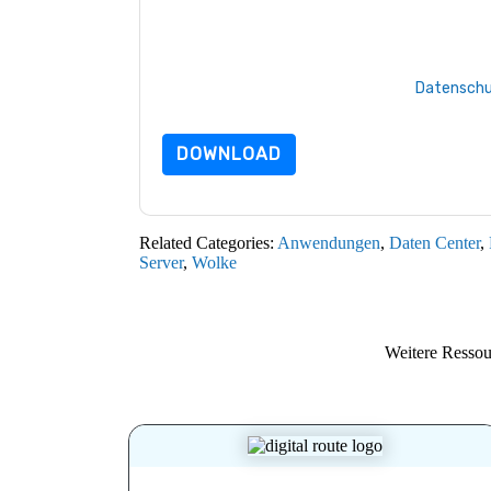
marketingbezogene E-Mails oder per Telefon. 
Webseiten u Mitteilungen unterliegen ihrer Da
Indem Sie diese Ressource anfordern, stimmen
Daten sind geschützt durch unsere
Datenschu
Datenschutz@techpublishhub.com
DOWNLOAD
Related Categories:
Anwendungen
,
Daten Center
,
Server
,
Wolke
Weitere Resso