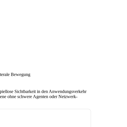
aterale Bewegung
spiellose Sichtbarkeit in den Anwendungsverkehr
bene ohne schwere Agenten oder Netzwerk-
Sie zu
Illumio
Kontaktaufnahme mit Ihnen