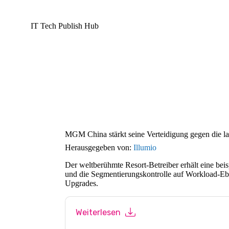
IT Tech Publish Hub
MGM China stärkt seine Verteidigung gegen die l
Herausgegeben von:
Illumio
Der weltberühmte Resort-Betreiber erhält eine bei
und die Segmentierungskontrolle auf Workload-E
Upgrades.
Weiterlesen
Mit dem Absenden dieses Formulars stimmen 