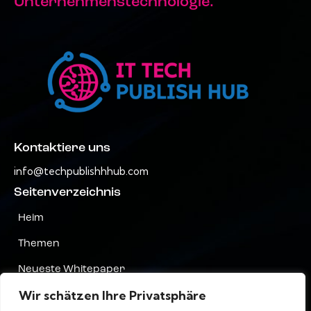
Unternehmenstechnologie.
Kontaktiere uns
info@techpublishhhub.com
Seitenverzeichnis
Heim
Themen
Neueste Whitepaper
Wir schätzen Ihre Privatsphäre
Unternehmen AZ