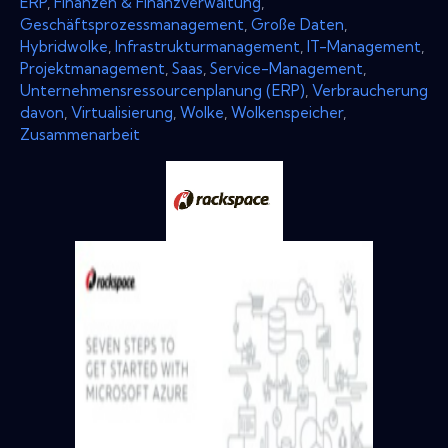
ERP
,
Finanzen & Finanzverwaltung
,
Geschäftsprozessmanagement
,
Große Daten
,
Hybridwolke
,
Infrastrukturmanagement
,
IT-Management
,
Projektmanagement
,
Saas
,
Service-Management
,
Unternehmensressourcenplanung (ERP)
,
Verbraucherung
davon
,
Virtualisierung
,
Wolke
,
Wolkenspeicher
,
Zusammenarbeit