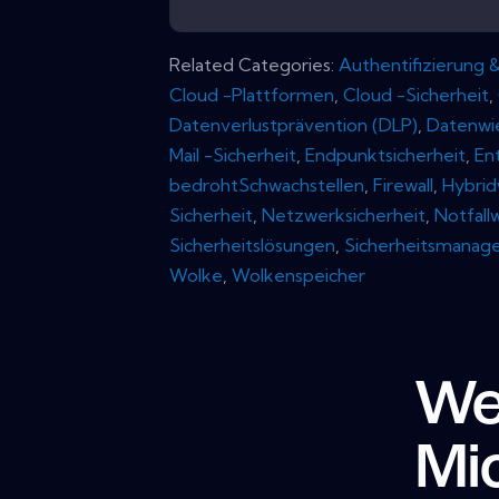
Related Categories:
Authentifizierung
Cloud -Plattformen
,
Cloud -Sicherheit
,
Datenverlustprävention (DLP)
,
Datenwi
Mail -Sicherheit
,
Endpunktsicherheit
,
En
bedrohtSchwachstellen
,
Firewall
,
Hybrid
Sicherheit
,
Netzwerksicherheit
,
Notfall
Sicherheitslösungen
,
Sicherheitsmana
Wolke
,
Wolkenspeicher
We
Mi