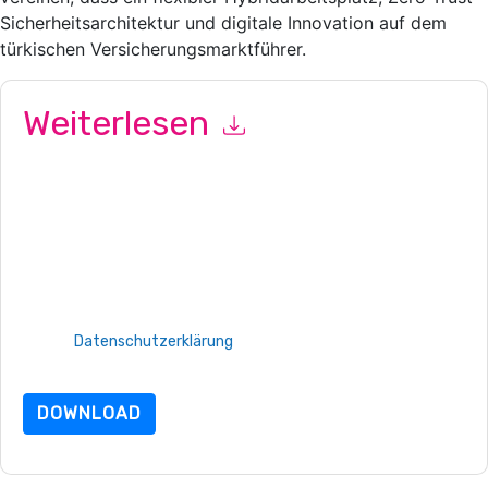
Sicherheitsarchitektur und digitale Innovation auf dem
türkischen Versicherungsmarktführer.
Weiterlesen
Mit dem Absenden dieses Formulars stimmen Sie zu
Aruba
Kontaktaufnahme mit Ihnen marketingbezogene E-Mails oder
per Telefon. Sie können sich jederzeit abmelden.
Aruba
Webseiten u Mitteilungen unterliegen ihrer
Datenschutzerklärung.
Indem Sie diese Ressource anfordern, stimmen Sie unseren
Nutzungsbedingungen zu. Alle Daten sind geschützt durch
unsere
Datenschutzerklärung
. Bei weiteren Fragen bitte
mailen Datenschutz@techpublishhub.com
DOWNLOAD