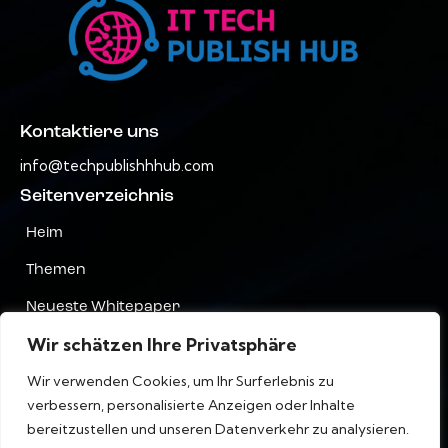
Kontaktiere uns
info@techpublishhhub.com
Seitenverzeichnis
Heim
Themen
Neueste Whitepaper
Wir schätzen Ihre Privatsphäre
Unternehmen AZ
Wir verwenden Cookies, um Ihr Surferlebnis zu
Kontaktiere uns
verbessern, personalisierte Anzeigen oder Inhalte
Privatsphäre
bereitzustellen und unseren Datenverkehr zu analysieren.