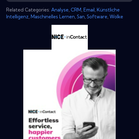
Related Categories:
Analyse
,
CRM
,
Email
,
Künstliche
Intelligenz
,
Maschinelles Lernen
,
San
,
Software
,
Wolke