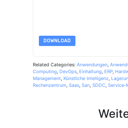
Webseiten u Mitteilungen unterliegen ihrer Date
Indem Sie diese Ressource anfordern, stimmen 
Daten sind geschützt durch unsere
Datenschutz
Datenschutz@techpublishhub.com
DOWNLOAD
Related Categories:
Anwendungen
,
Anwendu
Computing
,
DevOps
,
Einhaltung
,
ERP
,
Hard
Management
,
Künstliche Intelligenz
,
Lageru
Rechenzentrum
,
Saas
,
San
,
SDDC
,
Service
Weit