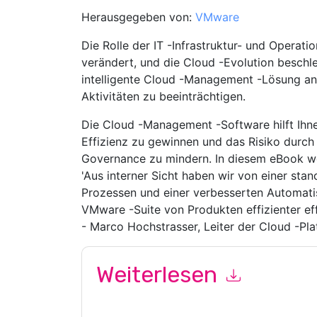
Herausgegeben von:
VMware
Die Rolle der IT -Infrastruktur- und Operati
verändert, und die Cloud -Evolution beschleu
intelligente Cloud -Management -Lösung an
Aktivitäten zu beeinträchtigen.
Die Cloud -Management -Software hilft Ihne
Effizienz zu gewinnen und das Risiko durch 
Governance zu mindern. In diesem eBook we
'Aus interner Sicht haben wir von einer stan
Prozessen und einer verbesserten Automatisi
VMware -Suite von Produkten effizienter effi
- Marco Hochstrasser, Leiter der Cloud -Pl
Weiterlesen
Mit dem Absenden dieses Formulars stimmen Si
marketingbezogene E-Mails oder per Telefon. Si