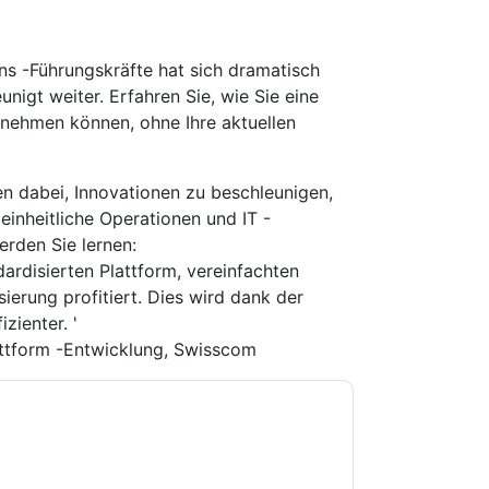
ons -Führungskräfte hat sich dramatisch
nigt weiter. Erfahren Sie, wie Sie eine
nehmen können, ohne Ihre aktuellen
n dabei, Innovationen zu beschleunigen,
einheitliche Operationen und IT -
rden Sie lernen:
dardisierten Plattform, vereinfachten
erung profitiert. Dies wird dank der
zienter. '
attform -Entwicklung, Swisscom
e zu
VMware
Kontaktaufnahme mit Ihnen
e können sich jederzeit abmelden.
VMware