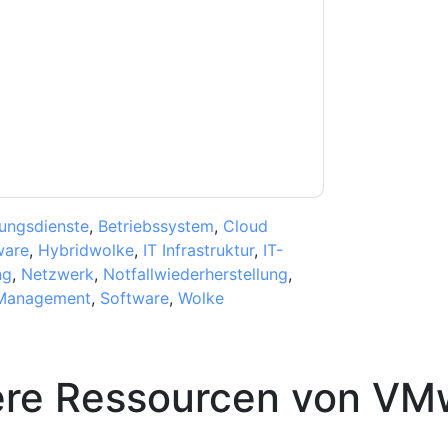
nschutzerklärung.
Sie unseren Nutzungsbedingungen zu. Alle
erklärung
. Bei weiteren Fragen bitte mailen
ngsdienste
,
Betriebssystem
,
Cloud
ware
,
Hybridwolke
,
IT Infrastruktur
,
IT-
ng
,
Netzwerk
,
Notfallwiederherstellung
,
-Management
,
Software
,
Wolke
ere Ressourcen von
VM