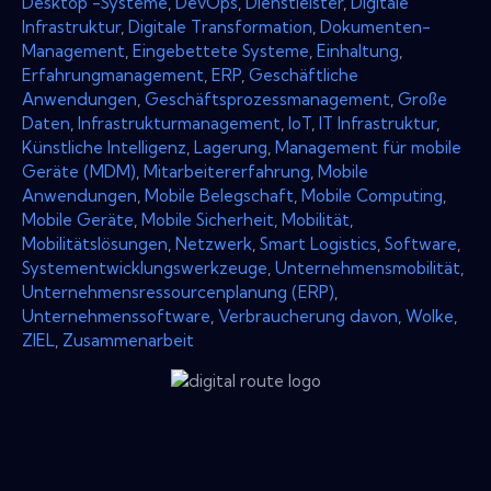
Desktop -Systeme
,
DevOps
,
Dienstleister
,
Digitale
Infrastruktur
,
Digitale Transformation
,
Dokumenten-
Management
,
Eingebettete Systeme
,
Einhaltung
,
Erfahrungmanagement
,
ERP
,
Geschäftliche
Anwendungen
,
Geschäftsprozessmanagement
,
Große
Daten
,
Infrastrukturmanagement
,
IoT
,
IT Infrastruktur
,
Künstliche Intelligenz
,
Lagerung
,
Management für mobile
Geräte (MDM)
,
Mitarbeitererfahrung
,
Mobile
Anwendungen
,
Mobile Belegschaft
,
Mobile Computing
,
Mobile Geräte
,
Mobile Sicherheit
,
Mobilität
,
Mobilitätslösungen
,
Netzwerk
,
Smart Logistics
,
Software
,
Systementwicklungswerkzeuge
,
Unternehmensmobilität
,
Unternehmensressourcenplanung (ERP)
,
Unternehmenssoftware
,
Verbraucherung davon
,
Wolke
,
ZIEL
,
Zusammenarbeit