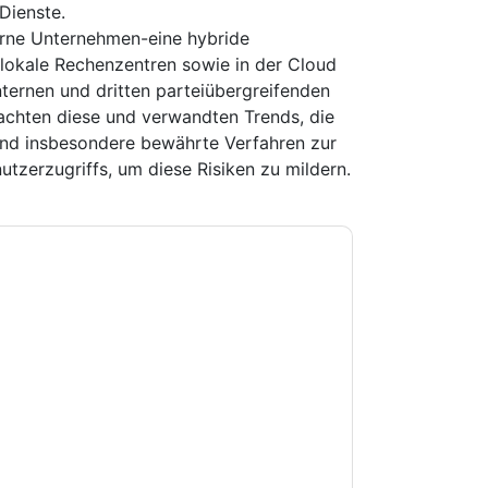
Dienste.
erne Unternehmen-eine hybride
r lokale Rechenzentren sowie in der Cloud
nternen und dritten parteiübergreifenden
rachten diese und verwandten Trends, die
und insbesondere bewährte Verfahren zur
utzerzugriffs, um diese Risiken zu mildern.
e zu
Centrify
Kontaktaufnahme mit Ihnen
e können sich jederzeit abmelden.
Centrify
nschutzerklärung.
Sie unseren Nutzungsbedingungen zu. Alle
erklärung
. Bei weiteren Fragen bitte mailen