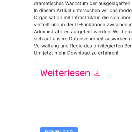
dramatisches Wachstum der ausgelagerten 
In diesem Artikel untersuchen wir das mod
Organisation mit Infrastruktur, die sich übe
verteilt und in der IT-Funktionen zwischen i
Administratoren aufgeteilt werden. Wir bet
sich auf unsere Datensicherheit auswirken 
Verwaltung und Regie des privilegierten Ben
Um jetzt mehr Download zu erfahren!
Weiterlesen
Mit dem Absenden dieses Formulars stimmen Si
marketingbezogene E-Mails oder per Telefon. Si
Webseiten u Mitteilungen unterliegen ihrer Date
Indem Sie diese Ressource anfordern, stimmen 
Daten sind geschützt durch unsere
Datenschutz
Datenschutz@techpublishhub.com