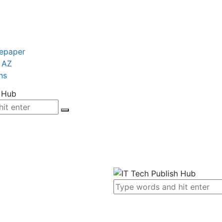
tepaper
 AZ
ns