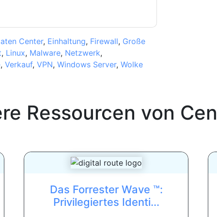
aten Center
,
Einhaltung
,
Firewall
,
Große
t
,
Linux
,
Malware
,
Netzwerk
,
e
,
Verkauf
,
VPN
,
Windows Server
,
Wolke
ere Ressourcen von
Cen
Das Forrester Wave ™:
Privilegiertes Identi...