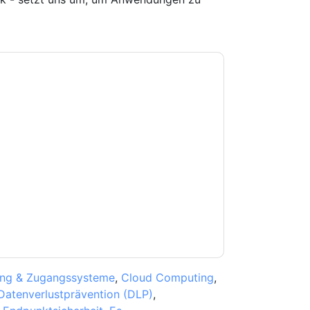
e zu
Illumio
Kontaktaufnahme mit Ihnen
e können sich jederzeit abmelden.
Illumio
nschutzerklärung.
Sie unseren Nutzungsbedingungen zu. Alle
erklärung
. Bei weiteren Fragen bitte mailen
rung & Zugangssysteme
,
Cloud Computing
,
Datenverlustprävention (DLP)
,