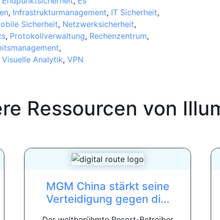
,
Endpunktsicherheit
,
Es
en
,
Infrastrukturmanagement
,
IT Sicherheit
,
obile Sicherheit
,
Netzwerksicherheit
,
cs
,
Protokollverwaltung
,
Rechenzentrum
,
eitsmanagement
,
,
Visuelle Analytik
,
VPN
ere Ressourcen von
Illu
MGM China stärkt seine
Verteidigung gegen di...
Der weltberühmte Resort-Betreiber