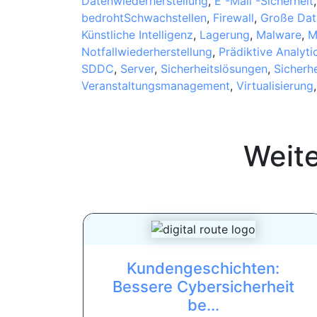
Datenwiederherstellung
,
E -Mail -Sicherheit
bedrohtSchwachstellen
,
Firewall
,
Große Dat
Künstliche Intelligenz
,
Lagerung
,
Malware
,
M
Notfallwiederherstellung
,
Prädiktive Analyti
SDDC
,
Server
,
Sicherheitslösungen
,
Sicherh
Veranstaltungsmanagement
,
Virtualisierung
Weit
Kundengeschichten:
Bessere Cybersicherheit
be...