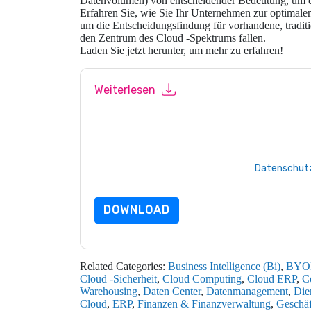
Datenvolumen) von entscheidender Bedeutung, um ei
Erfahren Sie, wie Sie Ihr Unternehmen zur optimalen
um die Entscheidungsfindung für vorhandene, traditio
den Zentrum des Cloud -Spektrums fallen.
Laden Sie jetzt herunter, um mehr zu erfahren!
Weiterlesen
Mit dem Absenden dieses Formulars stimmen Si
marketingbezogene E-Mails oder per Telefon. Si
Webseiten u Mitteilungen unterliegen ihrer Date
Indem Sie diese Ressource anfordern, stimmen 
Daten sind geschützt durch unsere
Datenschutz
Datenschutz@techpublishhub.com
DOWNLOAD
Related Categories:
Business Intelligence (Bi)
,
BYO
Cloud -Sicherheit
,
Cloud Computing
,
Cloud ERP
,
C
Warehousing
,
Daten Center
,
Datenmanagement
,
Die
Cloud
,
ERP
,
Finanzen & Finanzverwaltung
,
Geschä