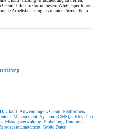
ne Cloud -Hosting -Entscheidung zu treffen.
 Cloud -Infrastruktur in diesem Whitepaper führen,
nelle Arbeitsbelastungen zu unterstützen, die in
e zu
Intel
Kontaktaufnahme mit Ihnen
e können sich jederzeit abmelden.
Intel
nschutzerklärung.
Sie unseren Nutzungsbedingungen zu. Alle
erklärung
. Bei weiteren Fragen bitte mailen
D
,
Cloud -Anwendungen
,
Cloud -Plattformen
,
ontent -Management -Systeme (CMS)
,
CRM
,
Data
nstleistungsverwaltung
,
Einhaltung
,
Enterprise
ftsprozessmanagement
,
Große Daten
,