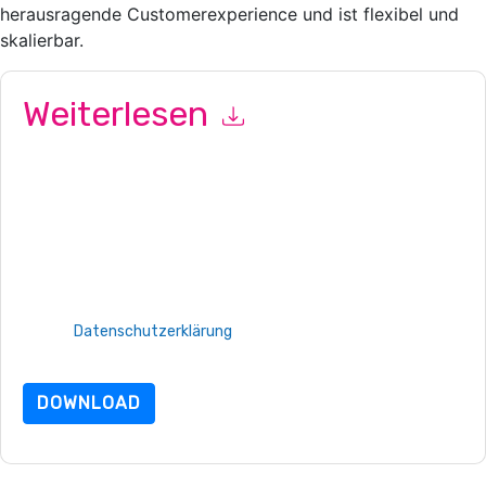
herausragende Customerexperience und ist flexibel und
skalierbar.
Weiterlesen
Mit dem Absenden dieses Formulars stimmen Sie zu
NetSuite
Kontaktaufnahme mit Ihnen marketingbezogene E-Mails oder
per Telefon. Sie können sich jederzeit abmelden.
NetSuite
Webseiten u Mitteilungen unterliegen ihrer
Datenschutzerklärung.
Indem Sie diese Ressource anfordern, stimmen Sie unseren
Nutzungsbedingungen zu. Alle Daten sind geschützt durch
unsere
Datenschutzerklärung
. Bei weiteren Fragen bitte
mailen Datenschutz@techpublishhub.com
DOWNLOAD