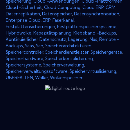
Speicherung
,
Cloud -Anwendungen
,
Cloud -Plattformen
,
Cloud -Sicherheit
,
Cloud Computing
,
Cloud ERP
,
CRM
,
Datenreplikation
,
Datenspeicher
,
Datensynchronisation
,
Enterprise Cloud
,
ERP
,
Faserkanal
,
Festplattensicherungen
,
Festplattenspeichersysteme
,
Hybridwolke
,
Kapazitätsplanung
,
Klebeband -Backups
,
Kontinuierlicher Datenschutz
,
Lagerung
,
Nas
,
Remote -
Backups
,
Saas
,
San
,
Speicherarchitekturen
,
Speichercontroller
,
Speicherdienstleister
,
Speichergeräte
,
Speicherhardware
,
Speicherkonsolidierung
,
Speichersysteme
,
Speicherverwaltung
,
Speicherverwaltungssoftware
,
Speichervirtualisierung
,
ÜBERFALLEN
,
Wolke
,
Wolkenspeicher